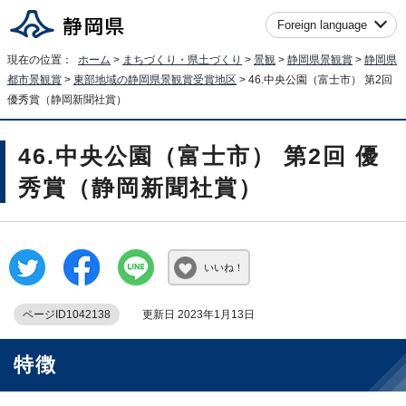
Foreign language
現在の位置：
ホーム
>
まちづくり・県土づくり
>
景観
>
静岡県景観賞
>
静岡県
都市景観賞
>
東部地域の静岡県景観賞受賞地区
> 46.中央公園（富士市） 第2回
優秀賞（静岡新聞社賞）
46.中央公園（富士市） 第2回 優
秀賞（静岡新聞社賞）
いいね！
ページID1042138
更新日 2023年1月13日
特徴