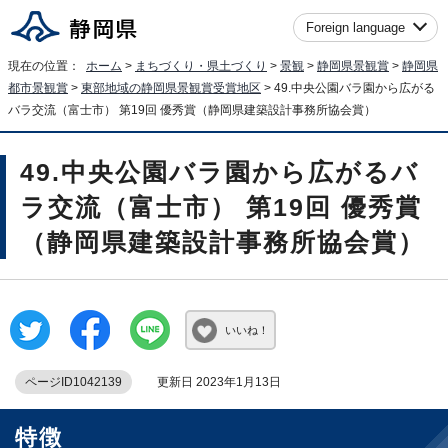
Foreign language
現在の位置：
ホーム
>
まちづくり・県土づくり
>
景観
>
静岡県景観賞
>
静岡県
都市景観賞
>
東部地域の静岡県景観賞受賞地区
> 49.中央公園バラ園から広がる
バラ交流（富士市） 第19回 優秀賞（静岡県建築設計事務所協会賞）
49.中央公園バラ園から広がるバ
ラ交流（富士市） 第19回 優秀賞
（静岡県建築設計事務所協会賞）
いいね！
ページID1042139
更新日 2023年1月13日
特徴