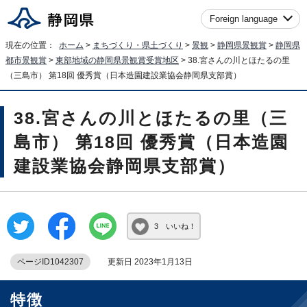
Foreign language
現在の位置：
ホーム
>
まちづくり・県土づくり
>
景観
>
静岡県景観賞
>
静岡県
都市景観賞
>
東部地域の静岡県景観賞受賞地区
> 38.宮さんの川とほたるの里
（三島市） 第18回 優秀賞（日本造園建設業協会静岡県支部賞）
38.宮さんの川とほたるの里（三
島市） 第18回 優秀賞（日本造園
建設業協会静岡県支部賞）
3 いいね！
ページID1042307
更新日 2023年1月13日
特徴