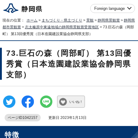
Foreign language
現在の位置：
ホーム
>
まちづくり・県土づくり
>
景観
>
静岡県景観賞
>
静岡県
都市景観賞
>
志太榛原中東遠地域の静岡県景観賞受賞地区
> 73.巨石の森（岡部
町） 第13回優秀賞（日本造園建設業協会静岡県支部）
73.巨石の森（岡部町） 第13回優
秀賞（日本造園建設業協会静岡県
支部）
いいね！
ページID1042157
更新日 2023年1月13日
特徴