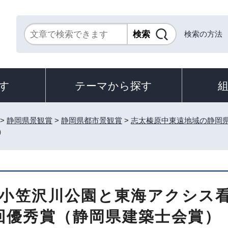
検索の方法
す
テーマから探す
>
静岡県景観賞
>
静岡県都市景観賞
>
志太榛原中東遠地域の静岡
）
6.小笠沢川公園と東海アクシス
回優秀賞（静岡県建築士会賞）