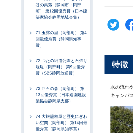
谷の集落（静岡市・岡部
町） 第12回優秀賞（日本建
築家協会静岡地域会賞）
71.玉露の里（岡部町） 第4
回最優秀賞（静岡県知事
賞）
72.つたの細道公園と石張り
特徴
堰堤（岡部町） 第9回優秀
賞（SBS静岡放送賞）
水の流れ
73.巨石の森（岡部町） 第
13回優秀賞（日本造園建設
キャンパ
業協会静岡県支部）
74.大旅籠柏屋と歴史にぎわ
い空間（岡部町） 第14回最
優秀賞（静岡県知事賞）