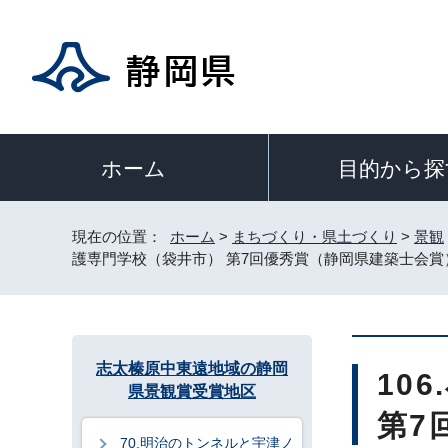
目的から探
ホーム
現在の位置：
ホーム
>
まちづくり・県土づくり
>
景観
護専門学校（袋井市） 第7回優秀賞（静岡県建築士会賞
志太榛原中東遠地域の静岡
10
県景観賞受賞地区
第7
70.明治のトンネルと宇津ノ