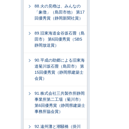
88.火の見櫓は、みんなの
「象徴」（島田市他） 第17
回優秀賞（静岡新聞社賞）
89.旧東海道金谷坂石畳（島
田市） 第6回優秀賞（SBS
静岡放送賞）
90.平成の助郷による旧東海
道菊川坂石畳（島田市） 第
15回優秀賞（静岡県建築士
会賞）
91.株式会社三共製作所静岡
事業所第二工場（菊川市）
第6回優秀賞（静岡県建築士
事務所協会賞）
92.遠州灘と潮騒橋（掛川