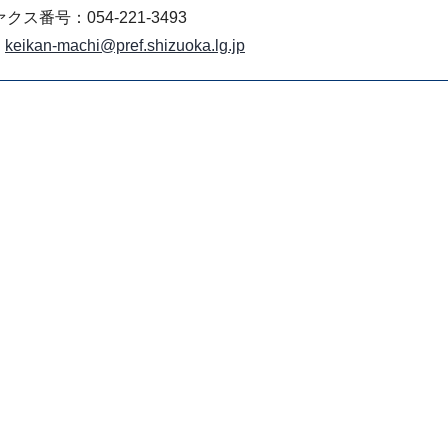
クス番号：054-221-3493
keikan-machi@pref.shizuoka.lg.jp