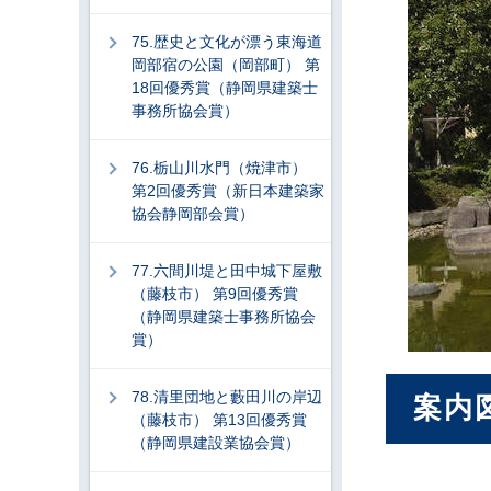
75.歴史と文化が漂う東海道
岡部宿の公園（岡部町） 第
18回優秀賞（静岡県建築士
事務所協会賞）
76.栃山川水門（焼津市）
第2回優秀賞（新日本建築家
協会静岡部会賞）
77.六間川堤と田中城下屋敷
（藤枝市） 第9回優秀賞
（静岡県建築士事務所協会
賞）
78.清里団地と藪田川の岸辺
案内
（藤枝市） 第13回優秀賞
（静岡県建設業協会賞）