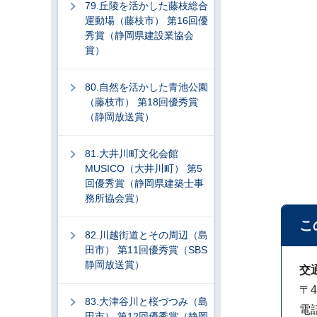
79.丘陵を活かした藤枝総合
運動場（藤枝市） 第16回優
秀賞（静岡県建設業協会
賞）
80.自然を活かした青池公園
（藤枝市） 第18回優秀賞
（静岡放送賞）
81.大井川町文化会館
MUSICO（大井川町） 第5
回優秀賞（静岡県建築士事
務所協会賞）
こ
82.川越街道とその周辺（島
田市） 第11回優秀賞（SBS
静岡放送賞）
交
〒4
83.大津谷川と桜づつみ（島
電話
田市） 第12回優秀賞（静岡