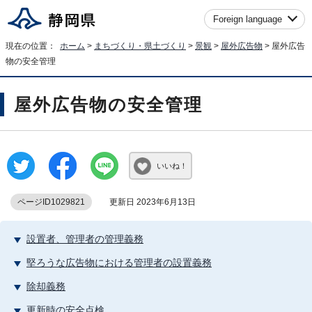
Foreign language
現在の位置：
ホーム
>
まちづくり・県土づくり
>
景観
>
屋外広告物
> 屋外広告
物の安全管理
屋外広告物の安全管理
いいね！
ページID1029821
更新日 2023年6月13日
設置者、管理者の管理義務
堅ろうな広告物における管理者の設置義務
除却義務
更新時の安全点検