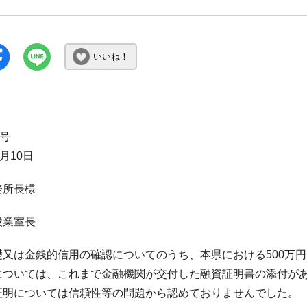
いいね！
1号
月10日
務所長様
設業室長
礎又は金銭的信用の確認についてのうち、本県における500万
については、これまで金融機関が交付した融資証明書の添付が
証明については信頼性等の問題から認めておりませんでした。