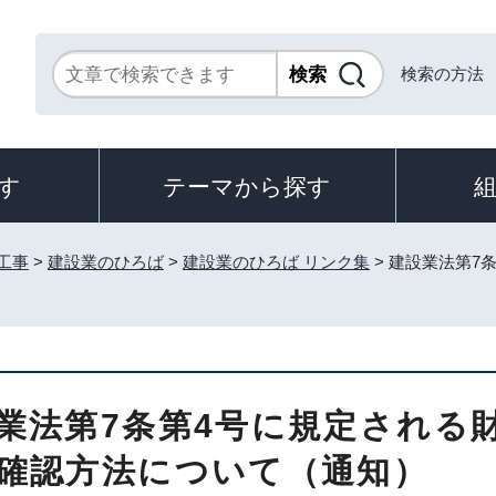
検索の方法
す
テーマから探す
工事
>
建設業のひろば
>
建設業のひろば リンク集
> 建設業法第7
業法第7条第4号に規定される
確認方法について（通知）