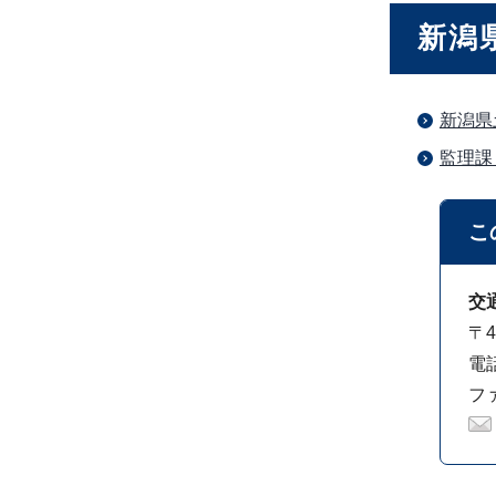
新潟
新潟県
監理課
こ
交
〒4
電話
ファ