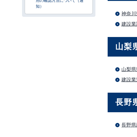
用の確認方法について（通
知）
神奈川
建設業
山梨
山梨県
建設業
長野
長野県