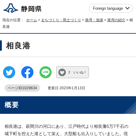
Foreign language
現在の位置：
ホーム
>
まちづくり・県土づくり
>
港湾・漁港
>
港湾の紹介
> 相
良港
相良港
2 いいね！
ページID1029634
更新日 2023年1月13日
概要
相良港は、萩間川の河口にあり、江戸時代より相良藩5万7千石の
城下町を控えた港として栄え、大型船も出入りしていました。現