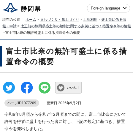
Foreign language
現在の位置：
ホーム
>
まちづくり・県土づくり
>
土地利用
>
盛土等に係る情
報・申請
>
改正前の静岡県盛土等の規制に関する条例に基づく措置命令等の情報
> 富士市比奈の無許可盛土に係る措置命令の概要
富士市比奈の無許可盛土に係る措
置命令の概要
いいね！
ページID1077209
更新日 2025年9月2日
令和6年8月頃から令和7年2月頃までの間に、富士市比奈において
許可を得ずに盛土を行った者に対し、下記の規定に基づき、措置
命令を発出しました。