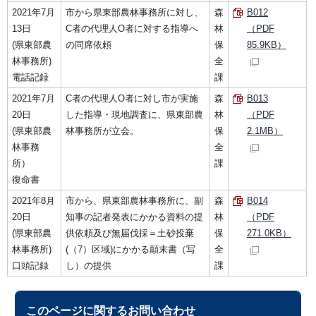
2021年7月
市から県東部農林事務所に対し、
森
B012
13日
C者の代理人О者に対する指導へ
林
（PDF
(県東部農
の同席依頼
保
85.9KB）
林事務所)
全
電話記録
課
2021年7月
C者の代理人O者に対し市が実施
森
B013
20日
した指導・現地調査に、県東部農
林
（PDF
(県東部農
林事務所が立会。
保
2.1MB）
林事務
全
所）
課
復命書
2021年8月
市から、県東部農林事務所に、副
森
B014
20日
知事の記者発表にかかる資料の提
林
（PDF
(県東部農
供依頼及び無届伐採＝土砂投棄
保
271.0KB）
林事務所)
(（7）区域)にかかる顛末書（写
全
口頭記録
し）の提供
課
このページに関する
お問い合わせ