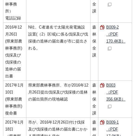
林事務
全
所）
課
電話記録
2016年12
N社、C者連名で太陽光発電施設
森
B009-2
月26日
設置(（2）区域)に係る伐採及び伐
林
（PDF
(県東部農
採後の造林の届出書が市に提出さ
保
170.4KB）
林事務所)
れる。
全
伐採及び
課
伐採後の
造林の届
出書
2017年1月
県東部農林事務所、市が2016年12
森
B003
10日
月26日提出伐採及び伐採後の造林
林
（PDF
(県東部農
の届出箇所の現地確認
保
356.6KB）
林事務所)
全
復命書
課
2017年1月
市が、2016年12月26日付け伐採
森
B009-1
18日
及び伐採後の造林の届出書にかか
林
（PDF