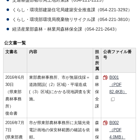
交通基盤部都市局土地対策課（054-221-2223）
くらし・環境部建築住宅局建築安全推進課（054-221-3292）
くらし・環境部環境局廃棄物リサイクル課（054-221-3810）
経済産業部森林・林業局森林保全課（054-221-2643）
公文書一覧
文書名
内容
担
公表ファイル番
当
号
所
属
2016年6月
東部農林事務所、市が無届伐採＝
森
B001
30日
道路開設(（2）区域)・平場造成
林
（PDF
（県東部
(（3）区域)にかかる現地調査を実
保
82.4KB）
農林事務
施。
全
所）
課
復命書
2016年7月
市が県東部農林事務所に太陽光発
森
B002
7日
電計画地の保安林範囲の確認を依
林
（PDF
(県東部農
頼。
保
4.0MB）