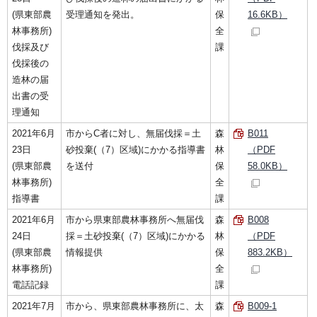
(県東部農
受理通知を発出。
保
16.6KB）
林事務所)
全
伐採及び
課
伐採後の
造林の届
出書の受
理通知
2021年6月
市からC者に対し、無届伐採＝土
森
B011
23日
砂投棄(（7）区域)にかかる指導書
林
（PDF
(県東部農
を送付
保
58.0KB）
林事務所)
全
指導書
課
2021年6月
市から県東部農林事務所へ無届伐
森
B008
24日
採＝土砂投棄(（7）区域)にかかる
林
（PDF
(県東部農
情報提供
保
883.2KB）
林事務所)
全
電話記録
課
2021年7月
市から、県東部農林事務所に、太
森
B009-1