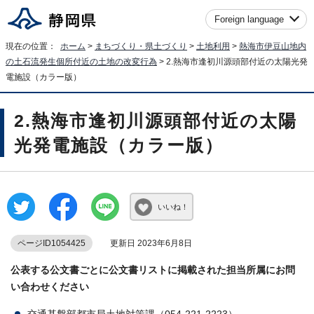
Foreign language
現在の位置：
ホーム
>
まちづくり・県土づくり
>
土地利用
>
熱海市伊豆山地内
の土石流発生個所付近の土地の改変行為
> 2.熱海市逢初川源頭部付近の太陽光発
電施設（カラー版）
2.熱海市逢初川源頭部付近の太陽
光発電施設（カラー版）
いいね！
ページID1054425
更新日 2023年6月8日
公表する公文書ごとに公文書リストに掲載された担当所属にお問
い合わせください