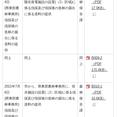
4日
陽光発電施設の設置(（2）区域)に
林
（PDF
(県東部農
係る伐採及び伐採後の造林の届出
保
17.0KB）
林事務所)
に係る資料の提供
全
伐採及び
課
伐採後の
造林の届
出に係る
資料の提
供
同上
同上
同
B009-2
上
（PDF
170.4KB）
2021年7月
市から、県東部農林事務所に、排
森
B010-1
6日
水施設の設置(（2）区域)に係る伐
林
（PDF
(県東部農
採及び伐採後の造林の届出に係る
保
16.6KB）
林事務所)
資料の提供
全
伐採及び
課
伐採後の