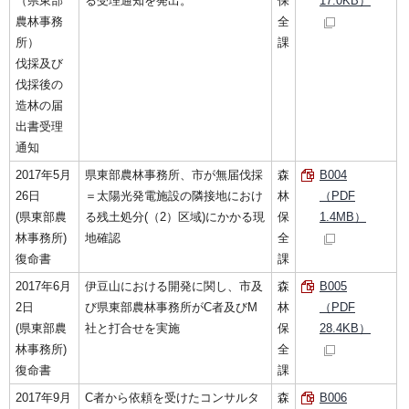
（県東部
る受理通知を発出。
保
17.0KB）
農林事務
全
所）
課
伐採及び
伐採後の
造林の届
出書受理
通知
2017年5月
県東部農林事務所、市が無届伐採
森
B004
26日
＝太陽光発電施設の隣接地におけ
林
（PDF
(県東部農
る残土処分(（2）区域)にかかる現
保
1.4MB）
林事務所)
地確認
全
復命書
課
2017年6月
伊豆山における開発に関し、市及
森
B005
2日
び県東部農林事務所がC者及びM
林
（PDF
(県東部農
社と打合せを実施
保
28.4KB）
林事務所)
全
復命書
課
2017年9月
C者から依頼を受けたコンサルタ
森
B006