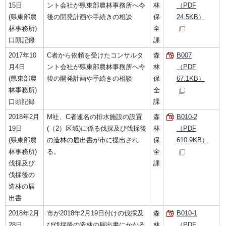
15日
ント会社が県東部農林事務所へ今
林
（PDF
(県東部農
後の開発計画や手続きの相談
保
24.5KB）
林事務所)
全
口頭記録
課
2017年10
C者から依頼を受けたコンサルタ
森
B007
月4日
ント会社が県東部農林事務所へ今
林
（PDF
(県東部農
後の開発計画や手続きの相談
保
67.1KB）
林事務所)
全
口頭記録
課
2018年2月
M社、C者連名の排水施設の設置
森
B010-2
19日
(（2）区域)に係る伐採及び伐採後
林
（PDF
(県東部農
の造林の届出書が市に提出され
保
610.9KB）
林事務所)
る。
全
伐採及び
課
伐採後の
造林の届
出書
2018年2月
市が2018年2月19日付けの伐採及
森
B010-1
28日
び伐採後の造林の届出書にかかる
林
（PDF