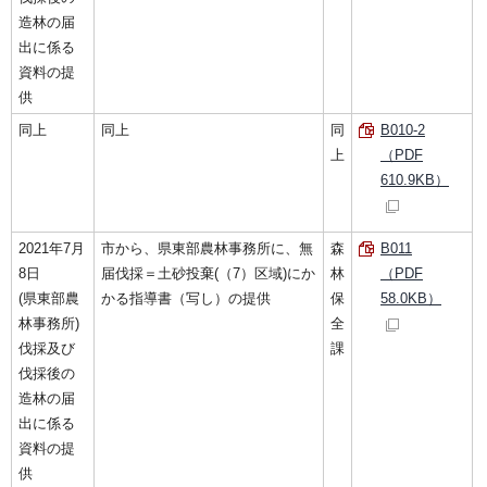
造林の届
出に係る
資料の提
供
同上
同上
同
B010-2
上
（PDF
610.9KB）
2021年7月
市から、県東部農林事務所に、無
森
B011
8日
届伐採＝土砂投棄(（7）区域)にか
林
（PDF
(県東部農
かる指導書（写し）の提供
保
58.0KB）
林事務所)
全
伐採及び
課
伐採後の
造林の届
出に係る
資料の提
供