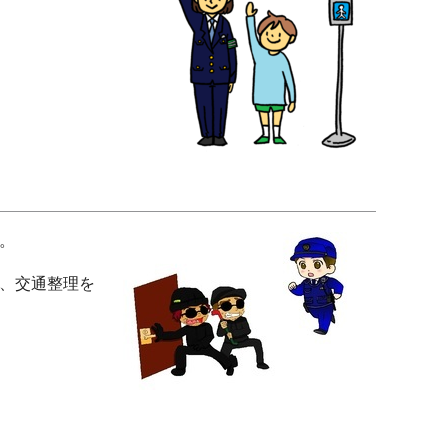
。
、交通整理を