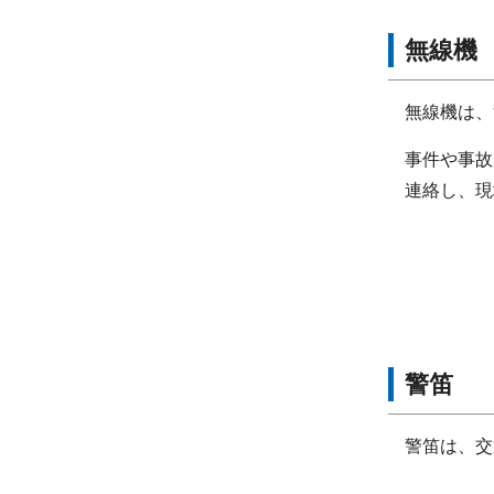
無線機
無線機は、
事件や事故
連絡し、現
警笛
警笛は、交