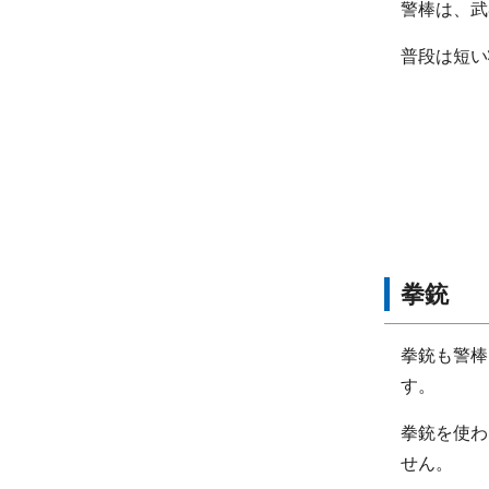
警棒は、武
普段は短い
拳銃
拳銃も警棒
す。
拳銃を使わ
せん。