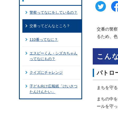
警察ってなにをしているの？
交番ってどんなところ？
交番の警察
るため、色
110番ってなに？
エスピーくん・シズカちゃん
こん
ってなにもの？
パトロ
クイズにチャレンジ
子ども向け広報紙「けいさつ
まちを守る
たんけんたい」
まちの中を
ールを守っ