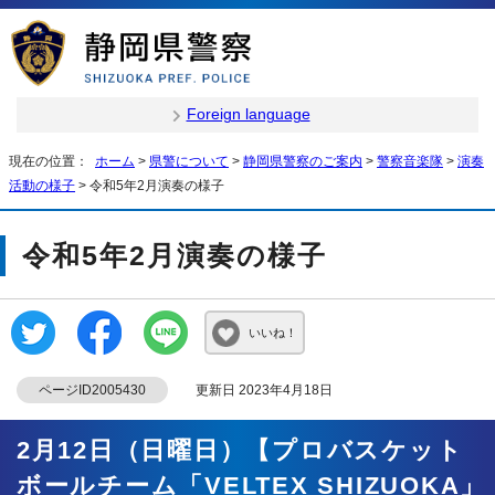
Foreign language
現在の位置：
ホーム
>
県警について
>
静岡県警察のご案内
>
警察音楽隊
>
演奏
活動の様子
> 令和5年2月演奏の様子
令和5年2月演奏の様子
いいね！
ページID2005430
更新日 2023年4月18日
2月12日（日曜日）【プロバスケット
ボールチーム「VELTEX SHIZUOKA」