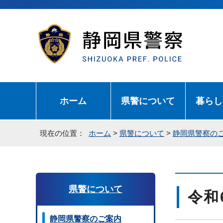
ホーム
県警について
暮らし
現在の位置：
ホーム
>
県警について
>
静岡県警察の
県警について
令和
静岡県警察のご案内