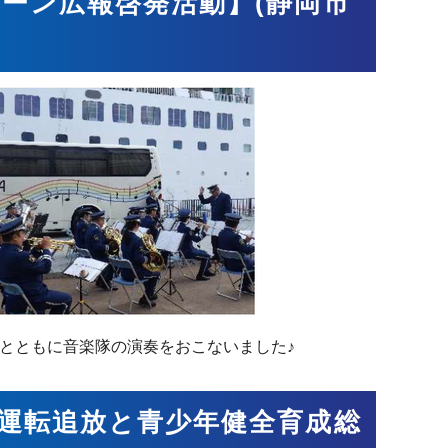
ペーン広報啓発活動】(静岡市
とともに音楽隊の演奏をおこないました♪
酒運転追放と青少年健全育成総