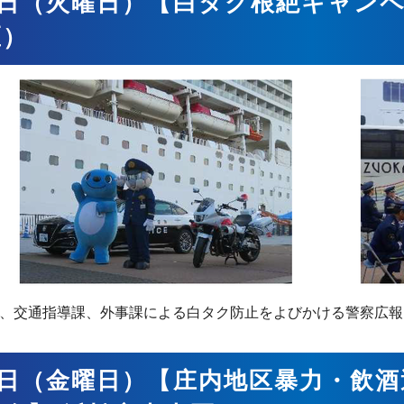
5日（火曜日）【白タク根絶キャン
区）
、交通指導課、外事課による白タク防止をよびかける警察広報
8日（金曜日）【庄内地区暴力・飲