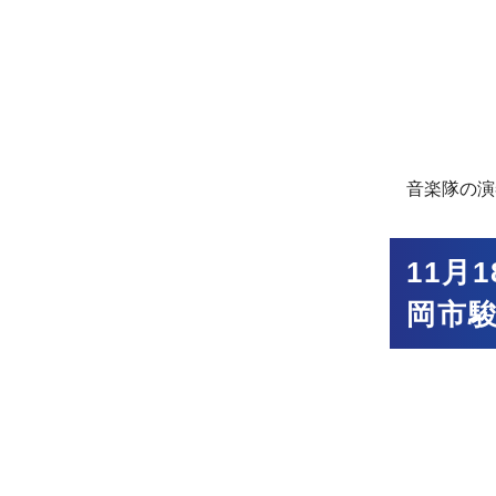
音楽隊の演
11月
岡市