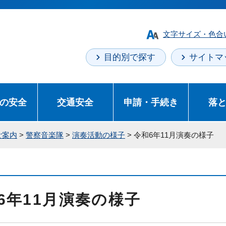
文字サイズ・色合
目的別で探す
サイトマ
の安全
交通安全
申請・手続き
落
ご案内
>
警察音楽隊
>
演奏活動の様子
> 令和6年11月演奏の様子
6年11月演奏の様子