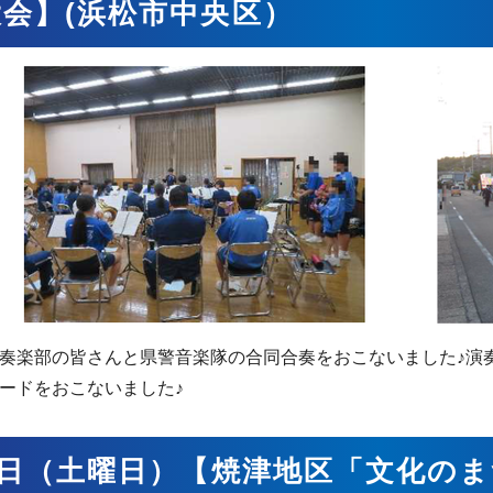
会】(浜松市中央区）
奏楽部の皆さんと県警音楽隊の合同合奏をおこないました♪演
ードをおこないました♪
9日（土曜日）【焼津地区「文化のま