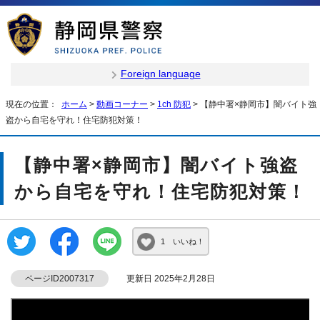
Foreign language
現在の位置：
ホーム
>
動画コーナー
>
1ch 防犯
> 【静中署×静岡市】闇バイト強
盗から自宅を守れ！住宅防犯対策！
【静中署×静岡市】闇バイト強盗
から自宅を守れ！住宅防犯対策！
1 いいね！
ページID2007317
更新日 2025年2月28日