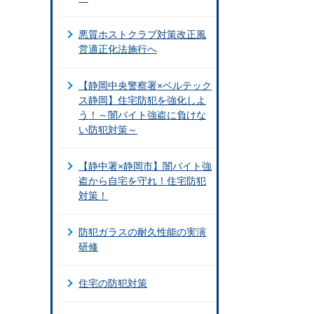
悪質ホストクラブ対策改正風
営適正化法施行へ
【静岡中央警察署×ベルテック
ス静岡】住宅防犯を強化しよ
う！～闇バイト強盗に負けな
い防犯対策～
【静中署×静岡市】闇バイト強
盗から自宅を守れ！住宅防犯
対策！
防犯ガラスの耐久性能の実演
研修
住宅の防犯対策