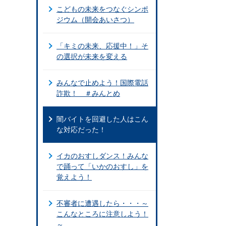
こどもの未来をつなぐシンポ
ジウム（開会あいさつ）
「キミの未来、応援中！」そ
の選択が未来を変える
みんなで止めよう！国際電話
詐欺！ ＃みんとめ
闇バイトを回避した人はこん
な対応だった！
イカのおすしダンス！みんな
で踊って「いかのおすし」を
覚えよう！
不審者に遭遇したら・・・～
こんなところに注意しよう！
～