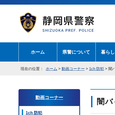
ホーム
県警について
暮らし
現在の位置：
ホーム
>
動画コーナー
>
1ch 防犯
> 
動画コーナー
闇バ
1ch 防犯