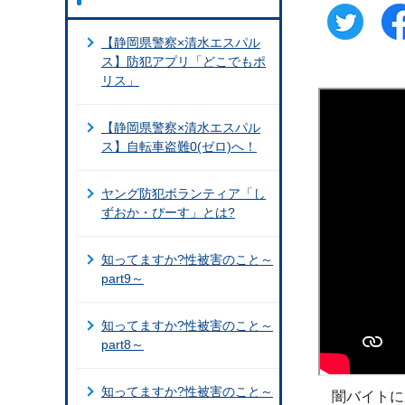
【静岡県警察×清水エスパル
ス】防犯アプリ「どこでもポ
リス」
【静岡県警察×清水エスパル
ス】自転車盗難0(ゼロ)へ！
ヤング防犯ボランティア「し
ずおか・ぴーす」とは?
知ってますか?性被害のこと～
part9～
知ってますか?性被害のこと～
part8～
知ってますか?性被害のこと～
闇バイトに