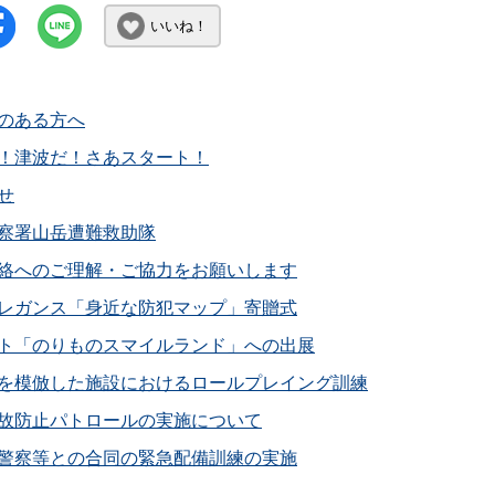
いいね！
のある方へ
！津波だ！さあスタート！
せ
察署山岳遭難救助隊
絡へのご理解・ご協力をお願いします
レガンス「身近な防犯マップ」寄贈式
ト「のりものスマイルランド」への出展
を模倣した施設におけるロールプレイング訓練
故防止パトロールの実施について
警察等との合同の緊急配備訓練の実施