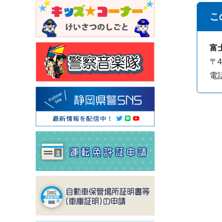
こ
富
〒
電話