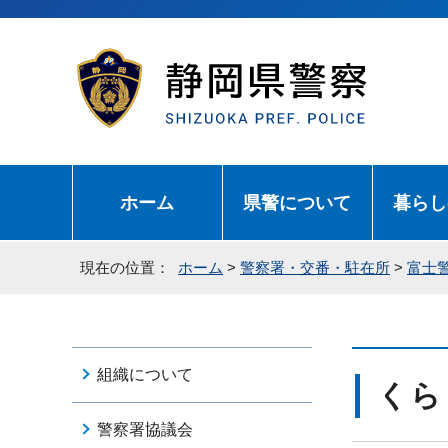
ホーム
県警について
暮らし
現在の位置：
ホーム
>
警察署・交番・駐在所
>
富士
組織について
くら
警察署協議会