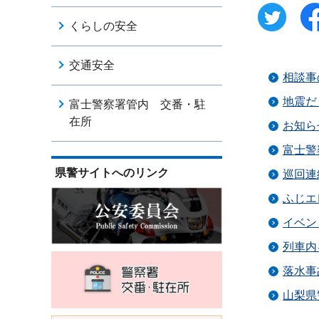
くらしの安全
交通安全
相談事
地震だ
富士警察署管内 交番・駐
在所
お知ら
富士警
県警サイトへのリンク
巡回連
ふじエ
イベン
列車内
落水事
山梨県