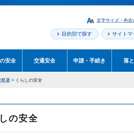
文字サイズ・色合
目的別で探す
サイトマ
の安全
交通安全
申請・手続き
落
警察署
> くらしの安全
しの安全