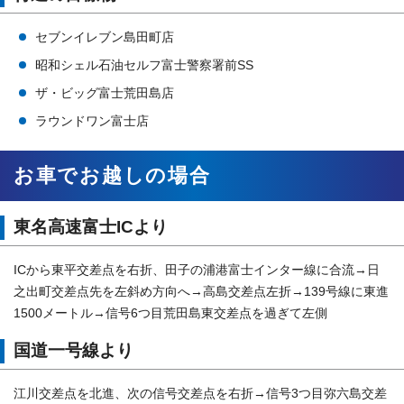
セブンイレブン島田町店
昭和シェル石油セルフ富士警察署前SS
ザ・ビッグ富士荒田島店
ラウンドワン富士店
お車でお越しの場合
東名高速富士ICより
ICから東平交差点を右折、田子の浦港富士インター線に合流→日
之出町交差点先を左斜め方向へ→高島交差点左折→139号線に東進
1500メートル→信号6つ目荒田島東交差点を過ぎて左側
国道一号線より
江川交差点を北進、次の信号交差点を右折→信号3つ目弥六島交差