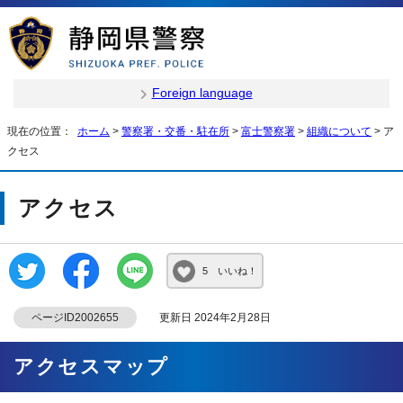
Foreign language
現在の位置：
ホーム
>
警察署・交番・駐在所
>
富士警察署
>
組織について
> ア
クセス
アクセス
5 いいね！
ページID2002655
更新日 2024年2月28日
アクセスマップ