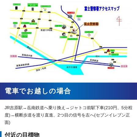
電車でお越しの場合
JR吉原駅→岳南鉄道へ乗り換え→ジャトコ前駅下車(210円、5分程
度)→横断歩道を渡り直進、2つ目の信号を左へ(セブンイレブン正
面)
付近の目標物