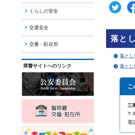
くらしの安全
交通安全
落と
交番・駐在所
落とし
県警サイトへのリンク
落とし
こ
三
〒4
電話