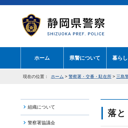
ホーム
県警について
暮らし
現在の位置：
ホーム
>
警察署・交番・駐在所
>
三島
組織について
落と
警察署協議会