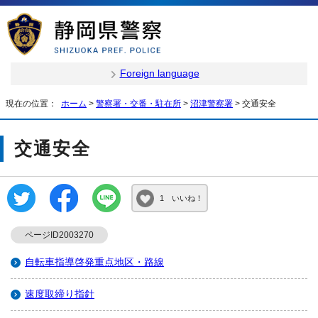
Foreign language
現在の位置：
ホーム
>
警察署・交番・駐在所
>
沼津警察署
> 交通安全
交通安全
1 いいね！
ページID2003270
自転車指導啓発重点地区・路線
速度取締り指針