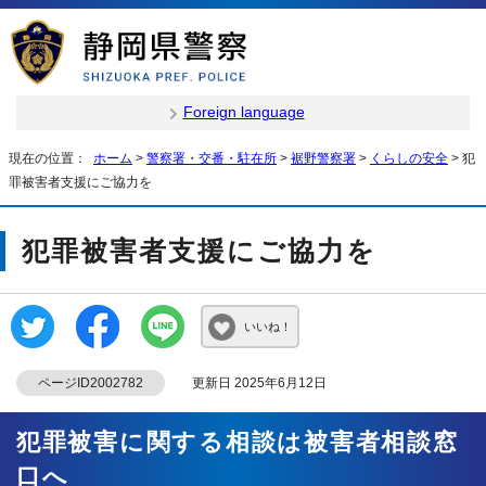
Foreign language
現在の位置：
ホーム
>
警察署・交番・駐在所
>
裾野警察署
>
くらしの安全
> 犯
罪被害者支援にご協力を
犯罪被害者支援にご協力を
いいね！
ページID2002782
更新日 2025年6月12日
犯罪被害に関する相談は被害者相談窓
口へ