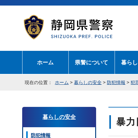
ホーム
県警について
暮らし
現在の位置：
ホーム
>
暮らしの安全
>
防犯情報
>
犯
暮らしの安全
暴力
防犯情報