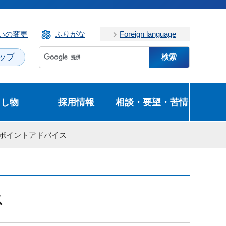
いの変更
ふりがな
Foreign language
ップ
とし物
採用情報
相談・要望・苦情
ンポイントアドバイス
ス