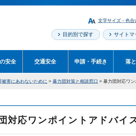
文字サイズ・色合
目的別で探す
サイトマ
の安全
交通安全
申請・手続き
落
罪被害にあわないために
>
暴力団対策と相談窓口
> 暴力団対応ワ
団対応ワンポイントアドバイ