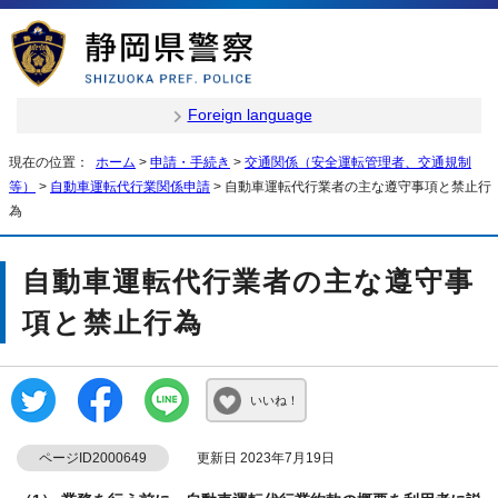
Foreign language
現在の位置：
ホーム
>
申請・手続き
>
交通関係（安全運転管理者、交通規制
等）
>
自動車運転代行業関係申請
> 自動車運転代行業者の主な遵守事項と禁止行
為
自動車運転代行業者の主な遵守事
項と禁止行為
いいね！
ページID2000649
更新日 2023年7月19日