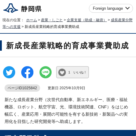
Foreign language
現在の位置：
ホーム
>
産業・しごと
>
企業支援（助成・融資）
>
成長産業分野
等への支援
> 新成長産業戦略的育成事業費助成
新成長産業戦略的育成事業費助成
1 いいね！
ページID1025842
更新日 2025年10月9日
新たな成長産業分野（次世代自動車、新エネルギー、医療・福祉
機器、ロボット、航空宇宙、光、環境技術関連、CNF）をはじめ
幅広く、産業応用・展開の可能性を有する新技術・新製品への実
用化を目指した研究開発等へ助成します。