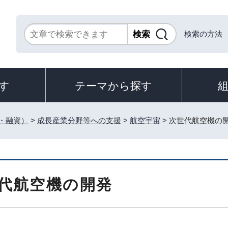
検索の方法
す
テーマから探す
・融資）
>
成長産業分野等への支援
>
航空宇宙
> 次世代航空機の
代航空機の開発