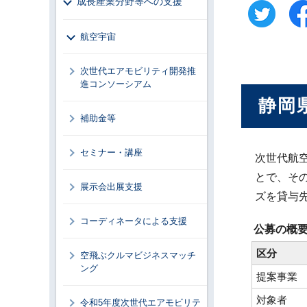
成長産業分野等への支援
航空宇宙
次世代エアモビリティ開発推
進コンソーシアム
静岡
補助金等
セミナー・講座
次世代航
とで、そ
展示会出展支援
ズを貸与
コーディネータによる支援
公募の概
区分
空飛ぶクルマビジネスマッチ
ング
提案事業
対象者
令和5年度次世代エアモビリテ