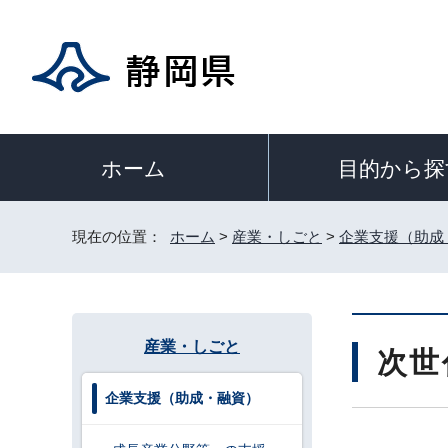
目的から探
ホーム
現在の位置：
ホーム
>
産業・しごと
>
企業支援（助成
産業・しごと
次世
企業支援（助成・融資）