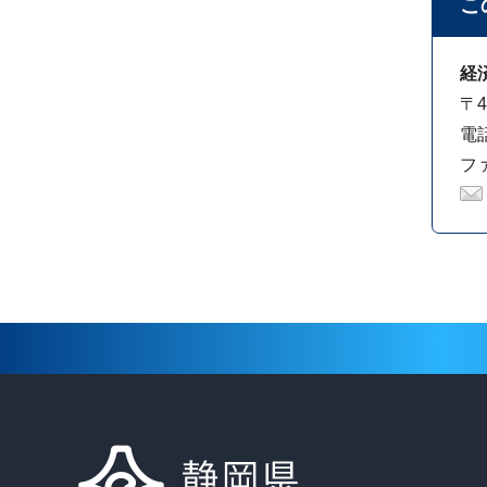
こ
経
〒4
電話
ファ