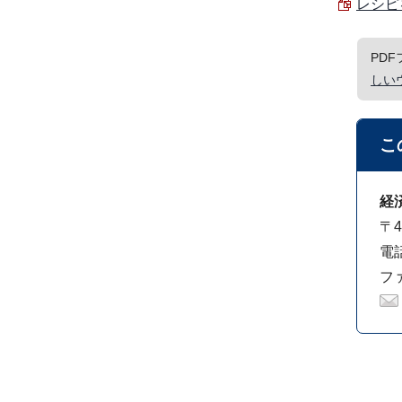
レシピ
PD
しい
こ
経
〒4
電話
ファ