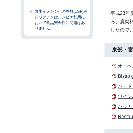
野生イノシシへの豚熱(CSF)経
平成23
口ワクチンは、ジビエ利用に
ろ、鹿肉料
おいて食品安全性に問題はあ
りません。
したので
東部・
オーベ
Bistr
ハート
ワインバ
バッカス
Resta