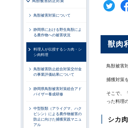
鳥獣被害防止対策
鳥獣被害対策について
静岡県における野生鳥獣によ
る農作物への被害状況
獣肉
料理人が伝授するシカ肉・シ
シ肉料理
鳥獣被害
鳥獣被害防止総合対策交付金
の事業評価結果について
捕獲対策
静岡県鳥獣被害対策総合アド
そこで、
バイザー養成研修
った料理
中型獣類（アライグマ、ハク
ビシン）による農作物被害の
シカ肉
防止に向けた捕獲実践マニュ
アル