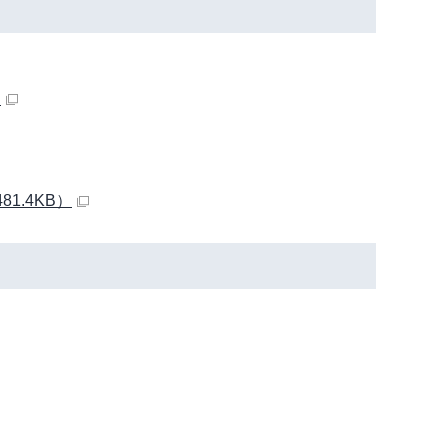
）
1.4KB）