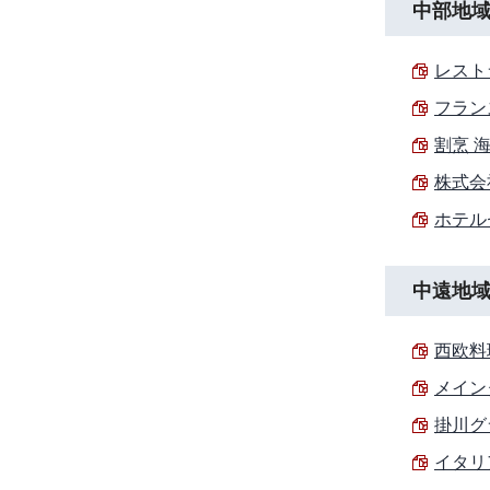
中部地
レストラ
フランス
割烹 海
株式会
ホテル
中遠地
西欧料理
メイン
掛川グ
イタリ