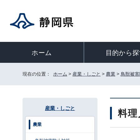
目的から探
ホーム
現在の位置：
ホーム
>
産業・しごと
>
農業
>
鳥獣被害
産業・しごと
料理
農業