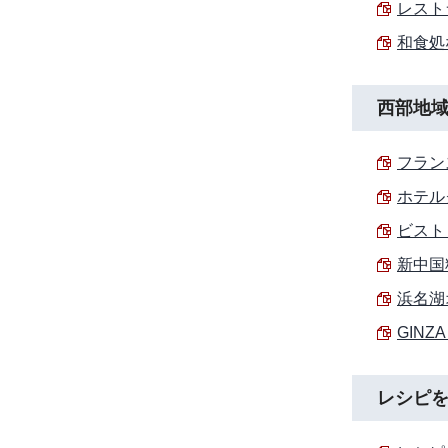
レスト
和食処な
西部地
フラン
ホテル
ビスト
新中国
浜名湖
GINZ
レシピ