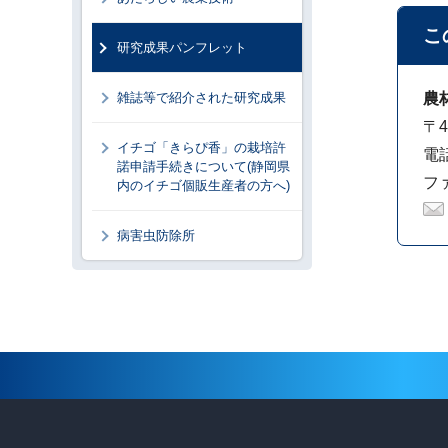
こ
研究成果パンフレット
雑誌等で紹介された研究成果
農
〒4
イチゴ「きらぴ香」の栽培許
電話
諾申請手続きについて(静岡県
ファ
内のイチゴ個販生産者の方へ)
病害虫防除所