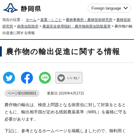
Foreign language
現在の位置：
ホーム
>
産業・しごと
>
農林事務所・農林技術研究所
>
農林技術
研究所
>
病害虫防除所
>
農薬安全使用指針・農作物病害虫防除基準
> 農作物の輸
出促進に関する情報
農作物の輸出促進に関する情報
いいね！
ページID1080601
更新日 2026年4月27日
農作物の輸出は、検疫上問題となる病害虫に対して対策をとると
ともに、輸出相手国が定める残留農薬基準（MRL）を厳格に守る
必要があります。
下記に、参考となるホームページを掲載しましたので、御利用く