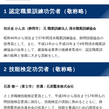
1 認定職業訓練功労者（敬称略）
祢次金 かん吉（静岡市） 元 職業訓練法人 清水職業訓練協会
昭和46年から現在まで37年間清水職業訓練協会、静岡技能協会の
指導員として、また、平成11年から平成15年まで4年間清水職業訓
練協会の会長として、建築板金業界の後継者育成や、認定職業訓
練の振興と発展に大きな貢献をした。
2 技能検定功労者（敬称略）
石原 徹一（富士市） 所属：石原鑿泉株式会社
さく井職種技能検定委員として、平成3年から現在まで17年間もの
間技能検定委員に就任し、技能検定の奨励に努めるとともに、静
岡県鑿井組合連合会の役員として、技能士養成のための講習会を