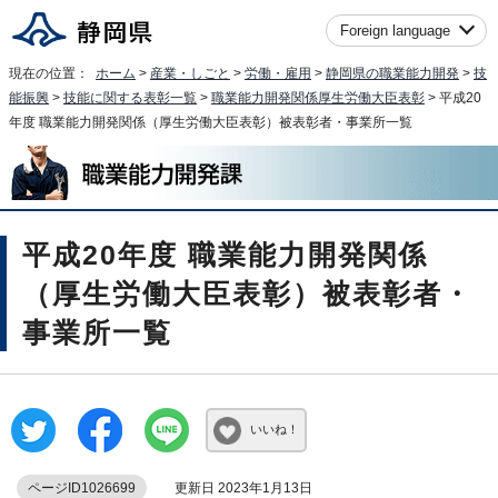
Foreign language
現在の位置：
ホーム
>
産業・しごと
>
労働・雇用
>
静岡県の職業能力開発
>
技
能振興
>
技能に関する表彰一覧
>
職業能力開発関係厚生労働大臣表彰
> 平成20
年度 職業能力開発関係（厚生労働大臣表彰）被表彰者・事業所一覧
平成20年度 職業能力開発関係
（厚生労働大臣表彰）被表彰者・
事業所一覧
いいね！
ページID1026699
更新日 2023年1月13日