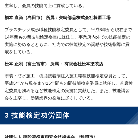
主宰し、会員の技能向上に貢献している。
橋本 直尚（島田市） 所属：矢崎部品株式会社榛原工場
プラスチック成形職種技能検定委員として、平成6年から現在まで
14年間もの間技能検定委員に就任し、事業所内外での技能検定の
実施に努めるとともに、社内での技能検定の奨励や技術指導に貢
献をしている。
松本 正利（富士宮市） 所属： 有限会社松本塗装店
塗装・防水施工・樹脂接着剤注入施工職種技能検定委員として、
平成5年から現在まで15年間もの間技能検定委員に就任し、首席検
定委員を務めるなど技能検定の実施に貢献した。また、技能講習
会を主宰し、塗装業界の発展に尽くしている。
3 技能検定功労団体
社団法人 建設荷役車両安全技術協会 （静岡市）