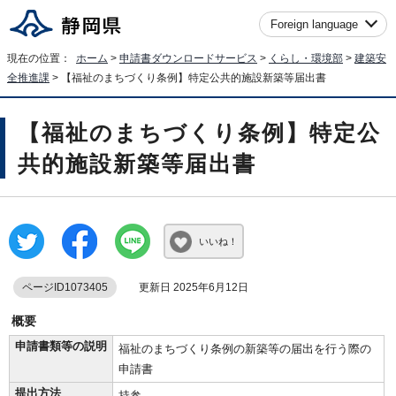
Foreign language
現在の位置：
ホーム
>
申請書ダウンロードサービス
>
くらし・環境部
>
建築安
全推進課
> 【福祉のまちづくり条例】特定公共的施設新築等届出書
【福祉のまちづくり条例】特定公
共的施設新築等届出書
いいね！
ページID1073405
更新日 2025年6月12日
概要
申請書類等の説明
福祉のまちづくり条例の新築等の届出を行う際の
申請書
提出方法
持参