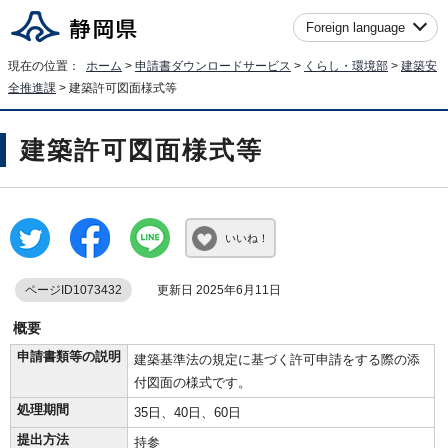
Foreign language
現在の位置：
ホーム
>
申請書ダウンロードサービス
>
くらし・環境部
>
建築安
全推進課
> 建築許可図面様式等
建築許可図面様式等
いいね！
ページID1073432
更新日 2025年6月11日
概要
申請書類等の説明
建築基準法の規定に基づく許可申請をする際の添
付図面の様式です。
処理期間
35日、40日、60日
提出方法
持参