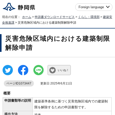
Foreign language
現在の位置：
ホーム
>
申請書ダウンロードサービス
>
くらし・環境部
>
建築安
全推進課
> 災害危険区域内における建築制限解除申請
災害危険区域内における建築制限
解除申請
いいね！
ページID1073447
更新日 2025年6月11日
概要
申請書類等の説明
建築基準条例に基づく災害危険区域内での建築制
限を解除するための申請書類です。
提出方法
持参