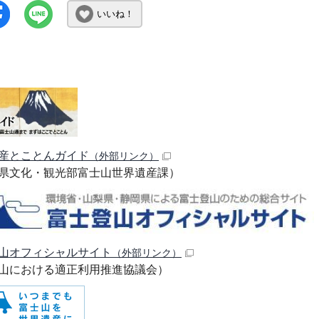
いいね！
産とことんガイド
（外部リンク）
県文化・観光部富士山世界遺産課）
山オフィシャルサイト
（外部リンク）
山における適正利用推進協議会）