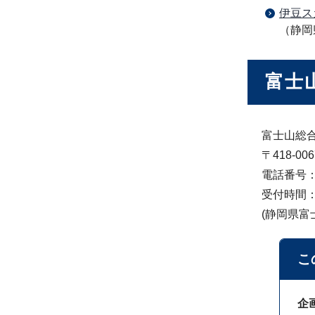
伊豆ス
（静岡
富士
富士山総
〒418-
電話番号：05
受付時間：
(静岡県
こ
企