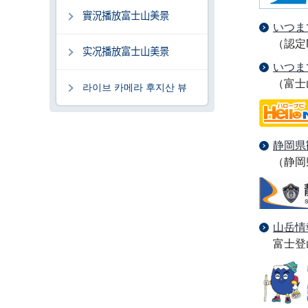
實況播放富士山美景
いつま
（認定
实况播放富士山美景
いつま
（富士
라이브 카메라 후지산 뷰
静岡県
（静岡
山岳情
富士登