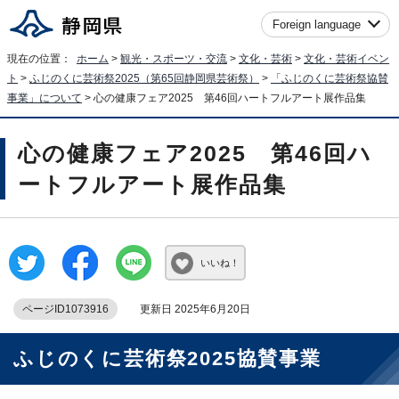
Foreign language
現在の位置：
ホーム
>
観光・スポーツ・交流
>
文化・芸術
>
文化・芸術イベン
ト
>
ふじのくに芸術祭2025（第65回静岡県芸術祭）
>
「ふじのくに芸術祭協賛
事業」について
> 心の健康フェア2025 第46回ハートフルアート展作品集
心の健康フェア2025 第46回ハ
ートフルアート展作品集
いいね！
ページID1073916
更新日 2025年6月20日
ふじのくに芸術祭2025協賛事業