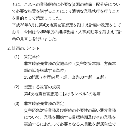
もに、これらの業務継続に必要な資源の確保・配分等につい
て必要な措置を講ずることにより適切な業務執行を行うこと
を目的として策定しました。
平成26年3月に第4次地震被害想定を踏まえ計画の改定をして
おり、今回は令和8年度の組織改編・人事異動等を踏まえて計
画の見直しを行いました。
計画のポイント
策定単位
非常時優先業務の実施単位（災害対策本部、方面本
部の班を構成する単位）
152所属（本庁64局・課、出先88本所・支所）
想定する災害の規模
第4次地震被害想定におけるレベル2の地震
非常時優先業務の選定
災害応急対策業務及び継続の必要性の高い通常業務
について、業務を開始する目標時期及びその業務を
実施するにあたって必要となる人員数を所属単位で