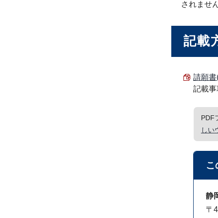
されませ
記載
請願書(
記載事
PD
しい
こ
静
〒4