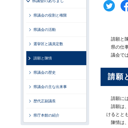
県議会のあらまし
県議会の役割と権限
県議会の活動
請願と陳
選挙区と議員定数
県の仕事
議会では
請願と陳情
県議会の歴史
請願
県議会の主な出来事
請願には
歴代正副議長
請願は、
けるとと
県庁本館の紹介
陳情は、