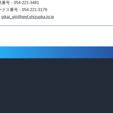
番号：054-221-3481
クス番号：054-221-3179
gikai_giji@pref.shizuoka.lg.jp