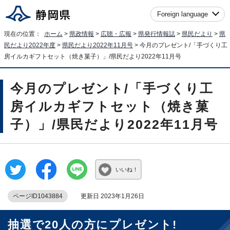
Foreign language
現在の位置：
ホーム
>
県政情報
>
広聴・広報
>
県発行情報誌
>
県民だより
>
県
民だより2022年度
>
県民だより2022年11月号
> 今月のプレゼント/「手づくり工
房イルカギフトセット（焼き菓子）」/県民だより2022年11月号
今月のプレゼント/「手づくり工
房イルカギフトセット（焼き菓
子）」/県民だより2022年11月号
いいね！
ページID1043884
更新日 2023年1月26日
抽選で20人の方にプレゼント!