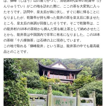
は、獅峰（しほう）山の麓でかつて、清朝第6代皇帝の乾隆帝（け
んりゅうてい）がこの地を訪れた際に、ここの茶を大変気に入っ
たそうです。訪問中、皇太后が病に伏し、すぐに都に帰ることに
なりましたが、乾隆帝が持ち帰った龍井の茶を皇太后に飲ませた
ところ、皇太后の体調が回復したそうです。そこで乾隆帝は、こ
の龍井村の18本の茶樹から摘んだ茶を献上茶として納めさせたこ
とから、龍井茶は中国国内で非常に有名になりました。この18本
の茶樹「十八棵御茶」は石碑の上に現存しています。
この地で取れる「獅峰龍井」という茶は、龍井茶の中でも最高級
品とのことです。