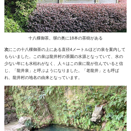
十八棵御茶。塀の奥に18本の茶樹がある
次
にこの十八棵御茶の上にある直径4メートルほどの泉を案内して
もらいました。この泉は龍井村の茶園の水源となっていて、水の
少ない年にも水枯れがなく、人々はこの泉に龍が住んでいると信
じ、「龍井泉」と呼ぶようになりました。「老龍井」とも呼ば
れ、龍井村の地名の由来となっています。