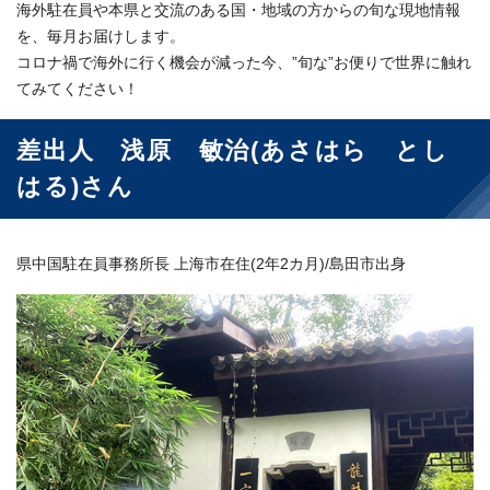
海外駐在員や本県と交流のある国・地域の方からの旬な現地情報
を、毎月お届けします。
コロナ禍で海外に行く機会が減った今、”旬な”お便りで世界に触れ
てみてください！
差出人 浅原 敏治(あさはら とし
はる)さん
県中国駐在員事務所長 上海市在住(2年2カ月)/島田市出身