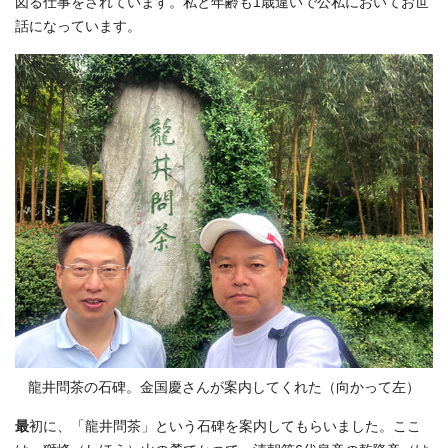
図る仕事をされています。私と年齢も1歳違いで公私においてお世
話になっています。
龍井問茶の石碑。金国慶さんが案内してくれた（向かって左）
最
初に、「龍井問茶」という石碑を案内してもらいました。ここ