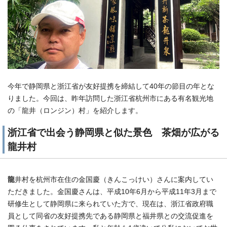
今年で静岡県と浙江省が友好提携を締結して40年の節目の年とな
りました。今回は、昨年訪問した浙江省杭州市にある有名観光地
の「龍井（ロンジン）村」を紹介します。
浙江省で出会う静岡県と似た景色 茶畑が広がる
龍井村
龍
井村を杭州市在住の金国慶（きんこっけい）さんに案内してい
ただきました。金国慶さんは、平成10年6月から平成11年3月まで
研修生として静岡県に来られていた方で、現在は、浙江省政府職
員として同省の友好提携先である静岡県と福井県との交流促進を