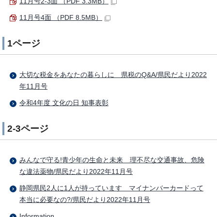
11月号2-3面 （PDF 3.3MB）
11月号4面 （PDF 8.5MB）
1ページ
大切な税金をあなたの暮らしに 県税のQ&A/県民だより2022
年11月号
令和4年度 文化の日 知事表彰
2-3ページ
みんなで守る!青少年の生命と未来 理不尽な交通事故、危険
な違法薬物/県民だより2022年11月号
静岡県民2人に1人が持っています マイナンバーカードって
本当に必要なの?/県民だより2022年11月号
Information