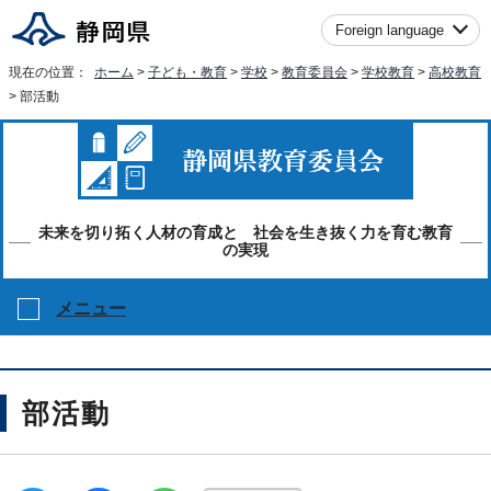
Foreign language
現在の位置：
ホーム
>
子ども・教育
>
学校
>
教育委員会
>
学校教育
>
高校教育
> 部活動
未来を切り拓く人材の育成と 社会を生き抜く力を育む教育
の実現
メニュー
部活動