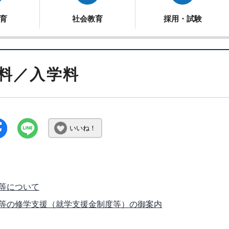
育
社会教育
採用・試験
料／入学料
いいね！
等について
等の修学支援（就学支援金制度等）の御案内