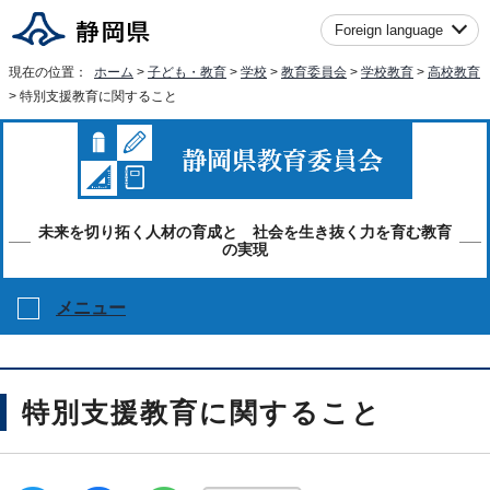
Foreign language
現在の位置：
ホーム
>
子ども・教育
>
学校
>
教育委員会
>
学校教育
>
高校教育
> 特別支援教育に関すること
未来を切り拓く人材の育成と 社会を生き抜く力を育む教育
の実現
メニュー
特別支援教育に関すること