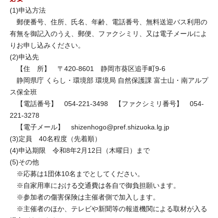
(1)申込方法
郵便番号、住所、氏名、年齢、電話番号、無料送迎バス利用の
有無を御記入のうえ、郵便、ファクシミリ、又は電子メールによ
りお申し込みください。
(2)申込先
【住 所】 〒420-8601 静岡市葵区追手町9-6
静岡県庁 くらし・環境部 環境局 自然保護課 富士山・南アルプ
ス保全班
【電話番号】 054-221-3498 【ファクシミリ番号】 054-
221-3278
【電子メール】 shizenhogo@pref.shizuoka.lg.jp
(3)定員 40名程度（先着順）
(4)申込期限 令和8年2月12日（木曜日）まで
(5)その他
※応募は1団体10名までとしてください。
※自家用車における交通費は各自で御負担願います。
※参加者の傷害保険は主催者側で加入します。
※主催者のほか、テレビや新聞等の報道機関による取材が入る