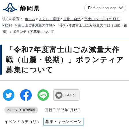
Foreign language
現在の位置：
ホーム
>
くらし・環境
>
生物・自然
>
富士山ページ（
Mt.FUJI
Page
）
>
富士山ごみ減量大作戦
> 「令和7年度富士山ごみ減量大作戦（山麓・後
期）」ボランティア募集について
「令和7年度富士山ごみ減量大作
戦（山麓・後期）」ボランティア
募集について
いいね！
ページID1078505
更新日 2026年1月15日
イベントカテゴリ：
募集・キャンペーン