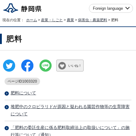
Foreign language
現在の位置：
ホーム
>
産業・しごと
>
農業
>
病害虫・農薬肥料
> 肥料
肥料
いいね！
ページID1003320
肥料について
堆肥中のクロピラリドが原因と疑われる園芸作物等の生育障害
について
「肥料の委託生産に係る肥料取締法上の取扱いについて」の施
行等について（通知）