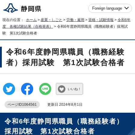
Foreign language
現在の位置：
ホーム
>
産業・しごと
>
労働・雇用
>
資格・試験情報
>
令和6年
度 各種試験結果（合格発表）
> 令和6年度静岡県職員（職務経験者）採用試
験 第1次試験合格者
令和6年度静岡県職員（職務経験
者）採用試験 第1次試験合格者
いいね！
ページID1064561
更新日 2024年8月1日
令和6年度静岡県職員（職務経験者）
採用試験 第1次試験合格者