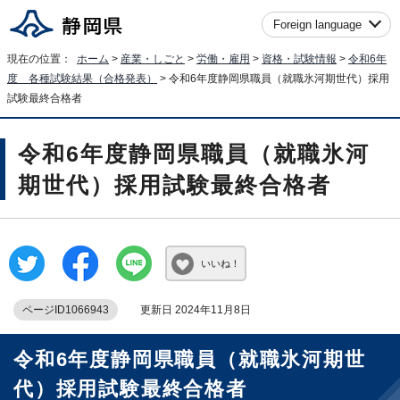
Foreign language
現在の位置：
ホーム
>
産業・しごと
>
労働・雇用
>
資格・試験情報
>
令和6年
度 各種試験結果（合格発表）
> 令和6年度静岡県職員（就職氷河期世代）採用
試験最終合格者
令和6年度静岡県職員（就職氷河
期世代）採用試験最終合格者
いいね！
ページID1066943
更新日 2024年11月8日
令和6年度静岡県職員（就職氷河期世
代）採用試験最終合格者