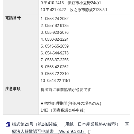
9.〒410-2413 伊豆市小立野24の1
10.〒421-0422 牧之原市静波2128の1
電話番号
1. 0558-24-2052
2. 0557-82-9125
3. 055-920-2076
4. 0550-82-1224
5. 0545-65-2659
6. 054-644-9273
7. 0538-37-2255
8. 0558-42-0262
9. 0558-72-2310
10. 0548-22-1151
注意事項
提出前に事前協議が必要です
■ 標準処理期間(許認可の場合のみ)
14日（医療審議会答申後）
様式第29号（第2条関係）（用紙 日本産業規格A4縦型） 医
療法人解散認可申請書 （Word 9.3KB）