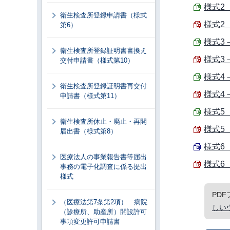
様式2 
衛生検査所登録申請書（様式
様式2 
第6）
様式3－
衛生検査所登録証明書書換え
様式3－
交付申請書（様式第10）
様式4－
衛生検査所登録証明書再交付
様式4－
申請書（様式第11）
様式5
衛生検査所休止・廃止・再開
様式5
届出書（様式第8）
様式6 
医療法人の事業報告書等届出
様式6 
事務の電子化調査に係る提出
様式
PD
（医療法第7条第2項） 病院
しい
（診療所、助産所）開設許可
事項変更許可申請書