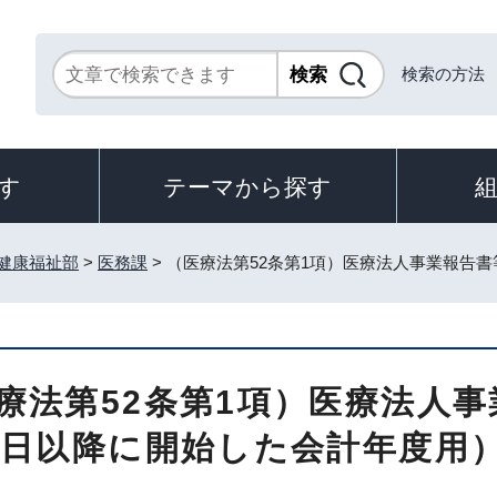
検索の方法
す
テーマから探す
健康福祉部
>
医務課
> （医療法第52条第1項）医療法人事業報告
療法第52条第1項）医療法人事
2日以降に開始した会計年度用