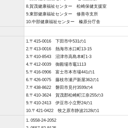
8.賀茂健康福祉センター 松崎保健支援室
9.東部健康福祉センター 修善寺支所
10.中部健康福祉センター 榛原分庁舎
1.〒415-0016 下田市中531の1
2.〒413-0016 熱海市水口町13-15
3.〒410-8543 沼津市高島本町1-3
4.〒412-0039 御殿場市竈1113
5.〒416-0906 富士市本市場441の1
6.〒426-0075 藤枝市瀬戸新屋362の1
7.〒438-8622 磐田市見付3599の4
8.〒410-3624 賀茂郡松崎町江奈255の3
9.〒410-2413 伊豆市小立野24の1
10.〒421-0422 牧之原市静波2128の1
1. 0558-24-2052
2. 0557-82-9125