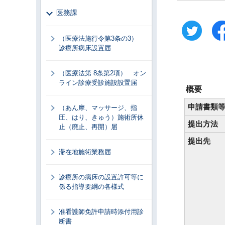
医務課
（医療法施行令第3条の3）
診療所病床設置届
（医療法第 8条第2項） オン
ライン診療受診施設設置届
概要
申請書類
（あん摩、マッサージ、指
圧、はり、きゅう）施術所休
提出方法
止（廃止、再開）届
提出先
滞在地施術業務届
診療所の病床の設置許可等に
係る指導要綱の各様式
准看護師免許申請時添付用診
断書