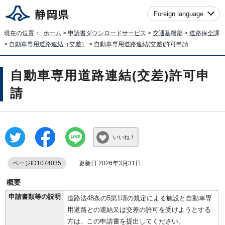
Foreign language
現在の位置：
ホーム
>
申請書ダウンロードサービス
>
交通基盤部
>
道路保全課
>
自動車専用道路連結（交差）
> 自動車専用道路連結(交差)許可申請
自動車専用道路連結(交差)許可申
請
いいね！
ページID1074035
更新日 2026年3月31日
概要
申請書類等の説明
道路法48条の5第1項の規定による施設と自動車専
用道路との連結又は交差の許可を受けようとする
方は、この申請書を提出してください。