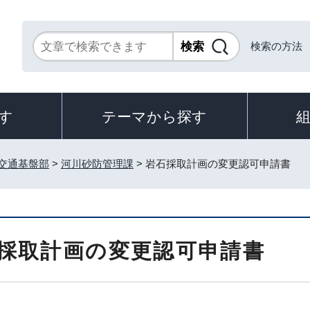
検索の方法
す
テーマから探す
交通基盤部
>
河川砂防管理課
> 岩石採取計画の変更認可申請書
採取計画の変更認可申請書